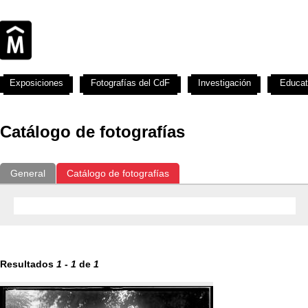
Exposiciones
Fotografías del CdF
Investigación
Educat
Catálogo de fotografías
General
Catálogo de fotografías
Resultados
1
-
1
de
1