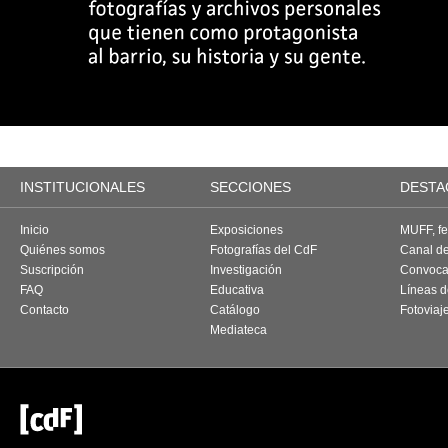
INSTITUCIONALES
SECCIONES
DESTA
Inicio
Exposiciones
MUFF, fes
Quiénes somos
Fotografías del CdF
Canal d
Suscripción
Investigación
Convoca
FAQ
Educativa
Líneas d
Contacto
Catálogo
Fotoviaj
Mediateca