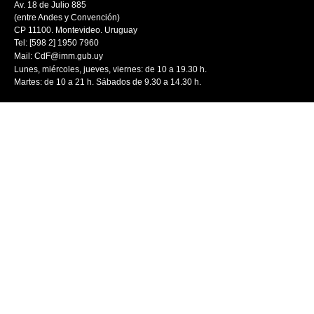
Av. 18 de Julio 885
(entre Andes y Convención)
CP 11100. Montevideo. Uruguay
Tel: [598 2] 1950 7960
Mail:
CdF@imm.gub.uy
Lunes, miércoles, jueves, viernes: de 10 a 19.30 h.
Martes: de 10 a 21 h. Sábados de 9.30 a 14.30 h.