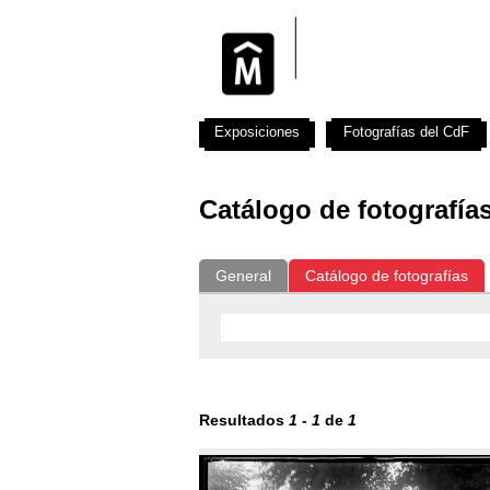
Exposiciones
Fotografías del CdF
Catálogo de fotografía
General
Catálogo de fotografías
Resultados
1
-
1
de
1