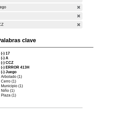
ego
CZ
alabras clave
(-)
17
(-)
A
(-)
CCZ
(-)
ERROR 413H
(-)
Juego
Arbolado (1)
Cerro (1)
Municipio (1)
Niño (1)
Plaza (1)