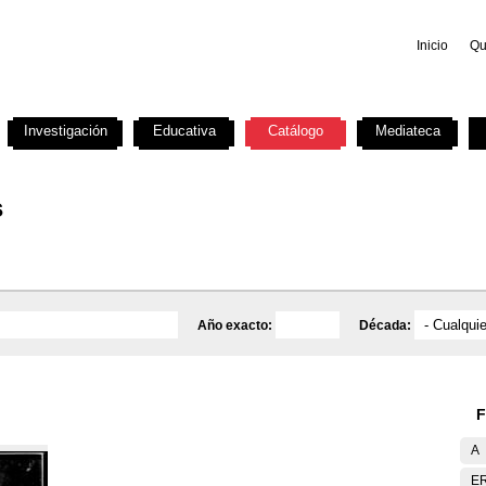
Inicio
Qu
Investigación
Educativa
Catálogo
Mediateca
s
Año exacto:
Década:
F
A
E