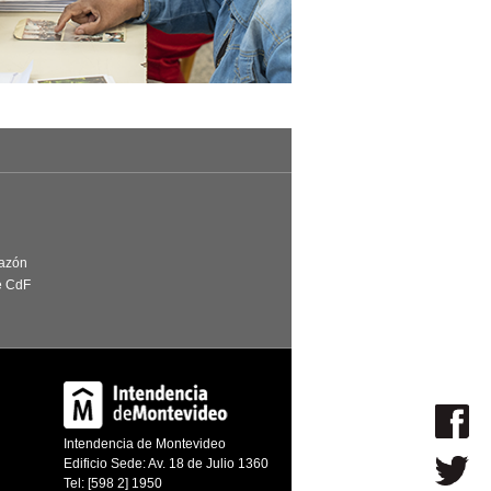
Razón
e CdF
Intendencia de Montevideo
Edificio Sede: Av. 18 de Julio 1360
Tel: [598 2] 1950