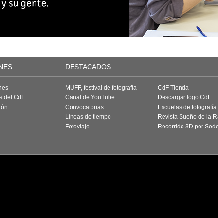
NES
DESTACADOS
nes
MUFF, festival de fotografía
CdF Tienda
as del CdF
Canal de YouTube
Descargar logo CdF
ión
Convocatorias
Escuelas de fotografía
Líneas de tiempo
Revista Sueño de la 
Fotoviaje
Recorrido 3D por Sed
a