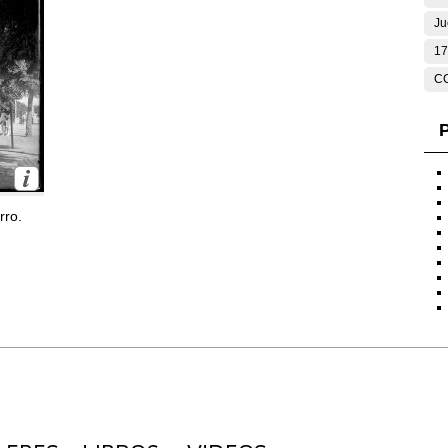
Ju
17
C
P
rro.