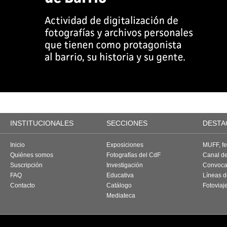
INSTITUCIONALES
SECCIONES
DESTA
Inicio
Exposiciones
MUFF, fes
Quiénes somos
Fotografías del CdF
Canal d
Suscripción
Investigación
Convoca
FAQ
Educativa
Líneas d
Contacto
Catálogo
Fotoviaj
Mediateca