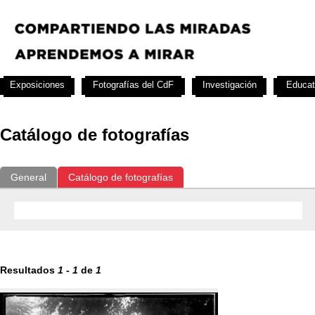
Exposiciones
Fotografías del CdF
Investigación
Educat
Catálogo de fotografías
General
Catálogo de fotografías
Resultados
1
-
1
de
1