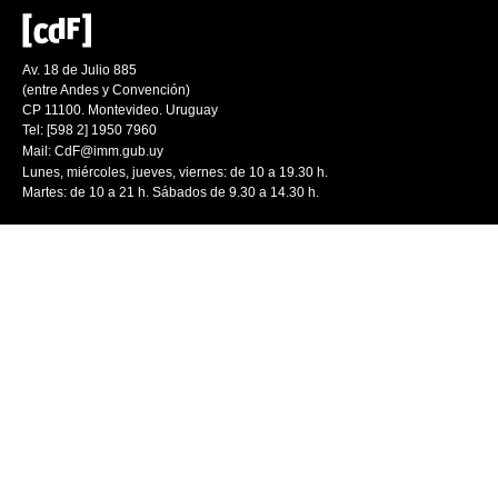
Av. 18 de Julio 885
(entre Andes y Convención)
CP 11100. Montevideo. Uruguay
Tel: [598 2] 1950 7960
Mail:
CdF@imm.gub.uy
Lunes, miércoles, jueves, viernes: de 10 a 19.30 h.
Martes: de 10 a 21 h. Sábados de 9.30 a 14.30 h.