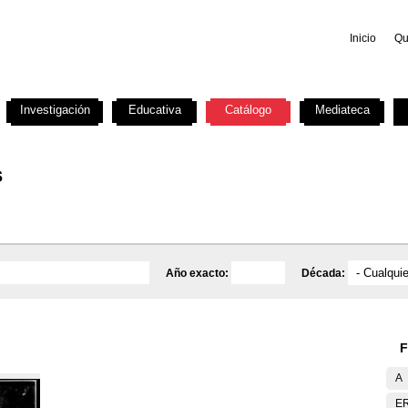
Inicio
Qu
Investigación
Educativa
Catálogo
Mediateca
s
Año exacto:
Década:
F
A
E