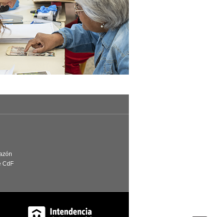
Razón
e CdF