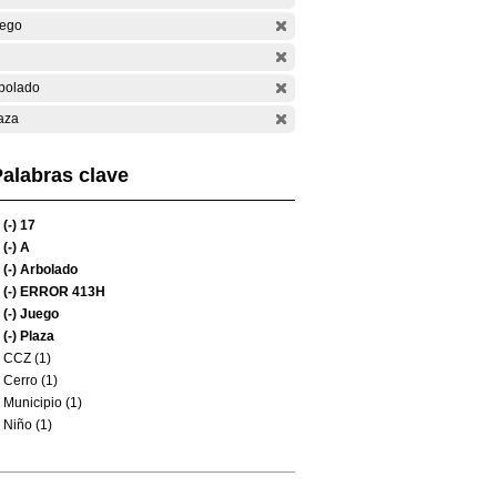
ego
bolado
aza
alabras clave
(-)
17
(-)
A
(-)
Arbolado
(-)
ERROR 413H
(-)
Juego
(-)
Plaza
CCZ (1)
Cerro (1)
Municipio (1)
Niño (1)