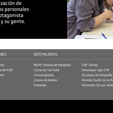
NES
DESTACADOS
nes
MUFF, festival de fotografía
CdF Tienda
as del CdF
Canal de YouTube
Descargar logo CdF
ión
Convocatorias
Escuelas de fotografía
Líneas de tiempo
Revista Sueño de la 
Fotoviaje
Recorrido 3D por Sed
a