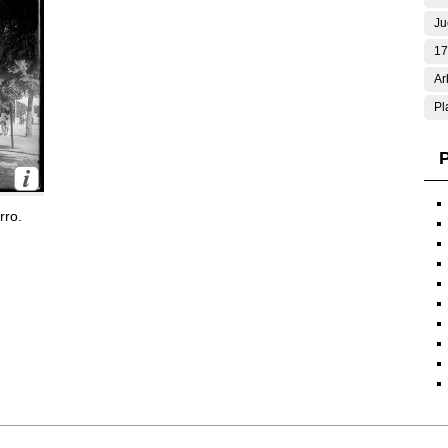
Ju
17
Ar
Pl
P
rro.