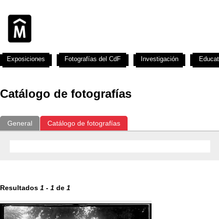
Exposiciones
Fotografías del CdF
Investigación
Educat
Catálogo de fotografías
General
Catálogo de fotografías
Resultados
1
-
1
de
1