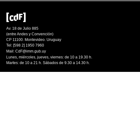
Av. 18 de Julio 885
(entre Andes y Convención)
CP 11100. Montevideo. Uruguay
Tel: [598 2] 1950 7960
Mail:
CdF@imm.gub.uy
Lunes, miércoles, jueves, viernes: de 10 a 19.30 h.
Martes: de 10 a 21 h. Sábados de 9.30 a 14.30 h.