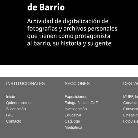
INSTITUCIONALES
SECCIONES
DESTA
Inicio
Exposiciones
MUFF, fes
Quiénes somos
Fotografías del CdF
Canal d
Suscripción
Investigación
Convoca
FAQ
Educativa
Líneas d
Contacto
Catálogo
Fotoviaj
Mediateca