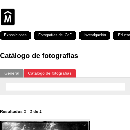
Exposiciones
Fotografías del CdF
Investigación
Educat
Catálogo de fotografías
General
Catálogo de fotografías
Resultados
1
-
1
de
1