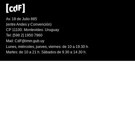
Av. 18 de Julio 885
(entre Andes y Convención)
CP 11100. Montevideo. Uruguay
Tel: [598 2] 1950 7960
Mail:
CdF@imm.gub.uy
Lunes, miércoles, jueves, viernes: de 10 a 19.30 h.
Martes: de 10 a 21 h. Sábados de 9.30 a 14.30 h.