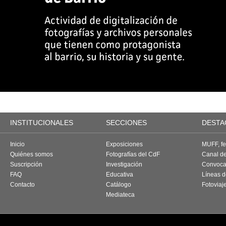
INSTITUCIONALES
SECCIONES
DESTA
Inicio
Exposiciones
MUFF, fes
Quiénes somos
Fotografías del CdF
Canal d
Suscripción
Investigación
Convoca
FAQ
Educativa
Líneas d
Contacto
Catálogo
Fotoviaj
Mediateca