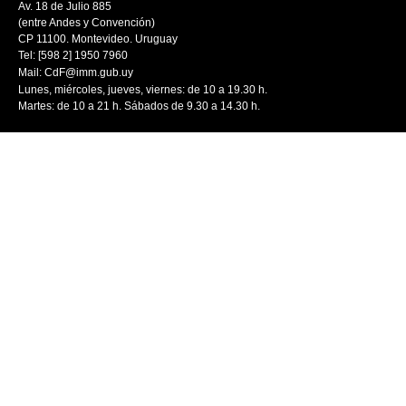
Av. 18 de Julio 885
(entre Andes y Convención)
CP 11100. Montevideo. Uruguay
Tel: [598 2] 1950 7960
Mail:
CdF@imm.gub.uy
Lunes, miércoles, jueves, viernes: de 10 a 19.30 h.
Martes: de 10 a 21 h. Sábados de 9.30 a 14.30 h.