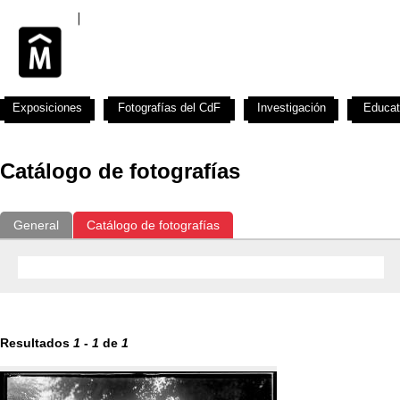
Exposiciones
Fotografías del CdF
Investigación
Educat
Catálogo de fotografías
General
Catálogo de fotografías
Resultados
1
-
1
de
1