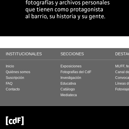
INSTITUCIONALES
SECCIONES
DESTA
Inicio
Exposiciones
MUFF, fes
Quiénes somos
Fotografías del CdF
Canal d
Suscripción
Investigación
Convoca
FAQ
Educativa
Líneas d
Contacto
Catálogo
Fotoviaj
Mediateca