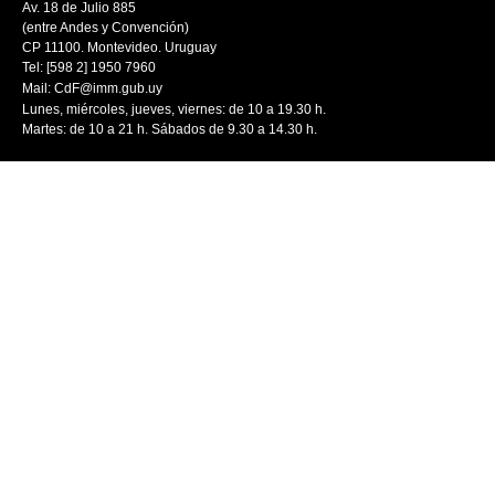
Av. 18 de Julio 885
(entre Andes y Convención)
CP 11100. Montevideo. Uruguay
Tel: [598 2] 1950 7960
Mail:
CdF@imm.gub.uy
Lunes, miércoles, jueves, viernes: de 10 a 19.30 h.
Martes: de 10 a 21 h. Sábados de 9.30 a 14.30 h.