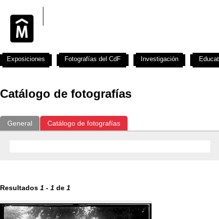
Exposiciones
Fotografías del CdF
Investigación
Educat
Catálogo de fotografías
General
Catálogo de fotografías
Resultados
1
-
1
de
1