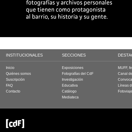
INSTITUCIONALES
SECCIONES
DESTA
Inicio
Exposiciones
MUFF, fes
Quiénes somos
Fotografías del CdF
Canal d
Suscripción
Investigación
Convoca
FAQ
Educativa
Líneas d
Contacto
Catálogo
Fotoviaj
Mediateca