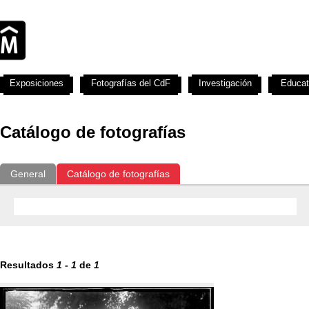
Exposiciones
Fotografías del CdF
Investigación
Educat
Catálogo de fotografías
General
Catálogo de fotografías
Resultados
1
-
1
de
1