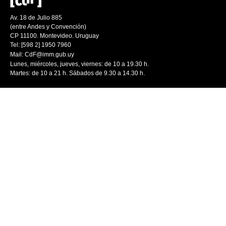
Av. 18 de Julio 885
(entre Andes y Convención)
CP 11100. Montevideo. Uruguay
Tel: [598 2] 1950 7960
Mail:
CdF@imm.gub.uy
Lunes, miércoles, jueves, viernes: de 10 a 19.30 h.
Martes: de 10 a 21 h. Sábados de 9.30 a 14.30 h.