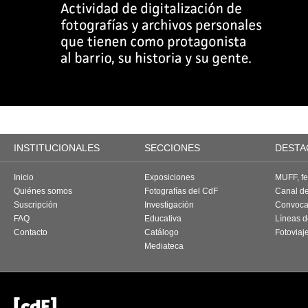
INSTITUCIONALES
SECCIONES
DESTA
Inicio
Exposiciones
MUFF, fes
Quiénes somos
Fotografías del CdF
Canal d
Suscripción
Investigación
Convoca
FAQ
Educativa
Líneas d
Contacto
Catálogo
Fotoviaj
Mediateca