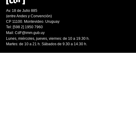
Av. 18 de Julio 885
(entre Andes y Convención)
CP 11100. Montevideo. Uruguay
Tel: [598 2] 1950 7960
Mail:
CdF@imm.gub.uy
Lunes, miércoles, jueves, viernes: de 10 a 19.30 h.
Martes: de 10 a 21 h. Sábados de 9.30 a 14.30 h.