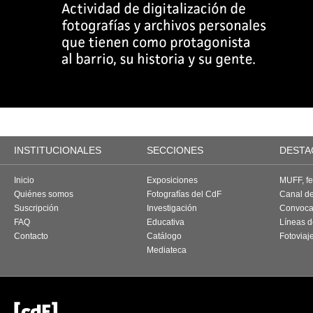
INSTITUCIONALES
SECCIONES
DESTA
Inicio
Exposiciones
MUFF, fes
Quiénes somos
Fotografías del CdF
Canal d
Suscripción
Investigación
Convoca
FAQ
Educativa
Líneas d
Contacto
Catálogo
Fotoviaj
Mediateca