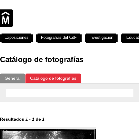
Exposiciones
Fotografías del CdF
Investigación
Educat
Catálogo de fotografías
General
Catálogo de fotografías
Resultados
1
-
1
de
1