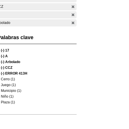
CZ
bolado
alabras clave
(-)
17
(-)
A
(-)
Arbolado
(-)
CCZ
(-)
ERROR 413H
Cerro (1)
Juego (1)
Municipio (1)
Niño (1)
Plaza (1)