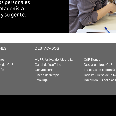
NES
DESTACADOS
nes
MUFF, festival de fotografía
CdF Tienda
as del CdF
Canal de YouTube
Descargar logo CdF
ión
Convocatorias
Escuelas de fotografía
Líneas de tiempo
Revista Sueño de la 
Fotoviaje
Recorrido 3D por Sed
a