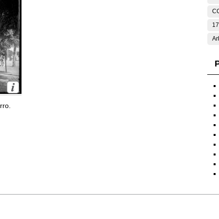
C
17
Ar
P
rro.