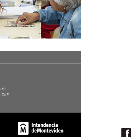
Razón
e CdF