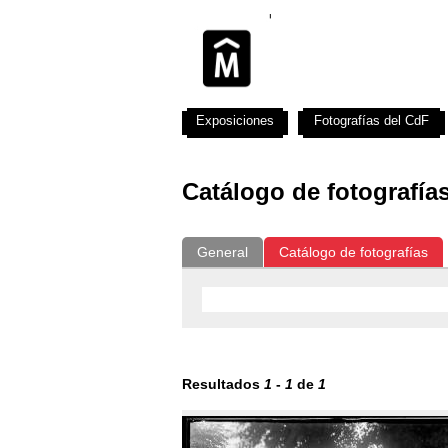
Exposiciones
Fotografías del CdF
Catálogo de fotografía
General
Catálogo de fotografías
Resultados
1
-
1
de
1