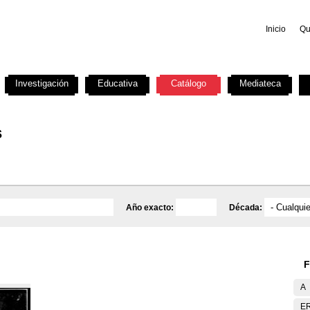
Inicio
Qu
Investigación
Educativa
Catálogo
Mediateca
s
Año exacto:
Década:
F
A
E