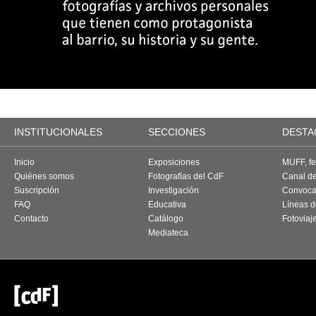
INSTITUCIONALES
SECCIONES
DESTA
Inicio
Exposiciones
MUFF, fes
Quiénes somos
Fotografías del CdF
Canal d
Suscripción
Investigación
Convoca
FAQ
Educativa
Líneas d
Contacto
Catálogo
Fotoviaj
Mediateca