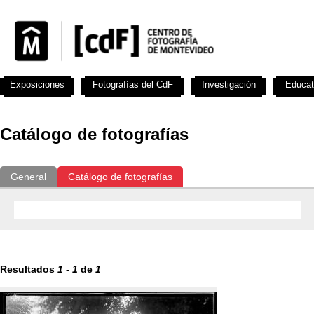
Exposiciones
Fotografías del CdF
Investigación
Educat
Catálogo de fotografías
General
Catálogo de fotografías
Resultados
1
-
1
de
1