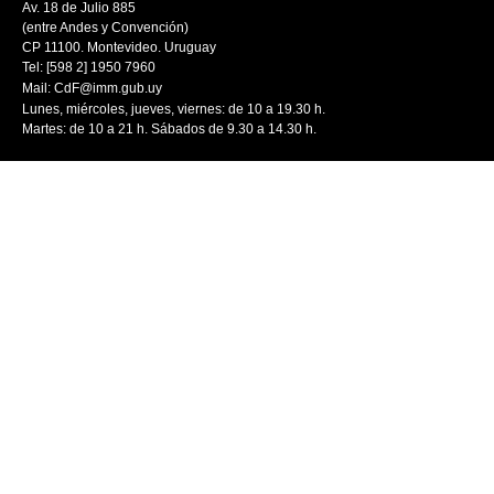
Av. 18 de Julio 885
(entre Andes y Convención)
CP 11100. Montevideo. Uruguay
Tel: [598 2] 1950 7960
Mail:
CdF@imm.gub.uy
Lunes, miércoles, jueves, viernes: de 10 a 19.30 h.
Martes: de 10 a 21 h. Sábados de 9.30 a 14.30 h.