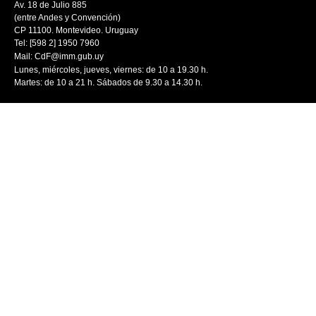
Av. 18 de Julio 885
(entre Andes y Convención)
CP 11100. Montevideo. Uruguay
Tel: [598 2] 1950 7960
Mail:
CdF@imm.gub.uy
Lunes, miércoles, jueves, viernes: de 10 a 19.30 h.
Martes: de 10 a 21 h. Sábados de 9.30 a 14.30 h.