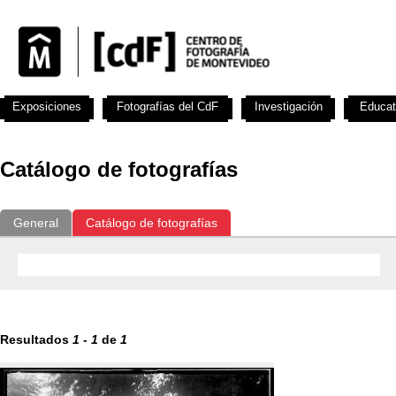
Exposiciones
Fotografías del CdF
Investigación
Educat
Catálogo de fotografías
General
Catálogo de fotografías
Resultados
1
-
1
de
1