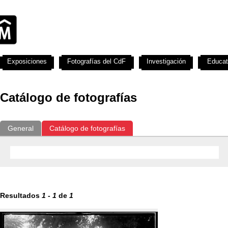
Exposiciones
Fotografías del CdF
Investigación
Educat
Catálogo de fotografías
General
Catálogo de fotografías
Resultados
1
-
1
de
1