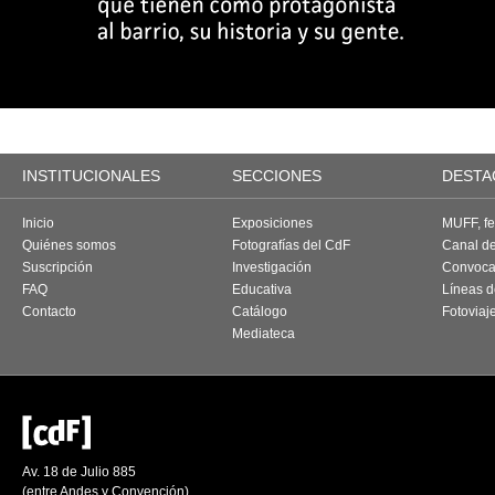
INSTITUCIONALES
SECCIONES
DESTA
Inicio
Exposiciones
MUFF, fes
Quiénes somos
Fotografías del CdF
Canal d
Suscripción
Investigación
Convoca
FAQ
Educativa
Líneas d
Contacto
Catálogo
Fotoviaj
Mediateca
Av. 18 de Julio 885
(entre Andes y Convención)