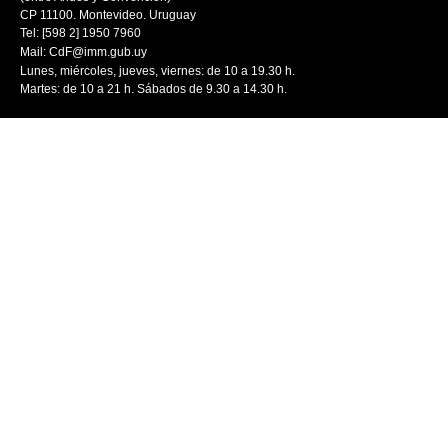
CP 11100. Montevideo. Uruguay
Tel: [598 2] 1950 7960
Mail:
CdF@imm.gub.uy
Lunes, miércoles, jueves, viernes: de 10 a 19.30 h.
Martes: de 10 a 21 h. Sábados de 9.30 a 14.30 h.