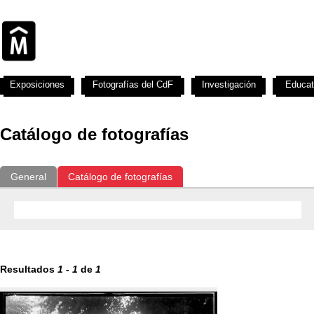
Exposiciones
Fotografías del CdF
Investigación
Educat
Catálogo de fotografías
General
Catálogo de fotografías
Resultados
1
-
1
de
1