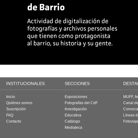
INSTITUCIONALES
SECCIONES
DESTA
Inicio
Exposiciones
MUFF, fes
Quiénes somos
Fotografías del CdF
Canal d
Suscripción
Investigación
Convoca
FAQ
Educativa
Líneas d
Contacto
Catálogo
Fotoviaj
Mediateca