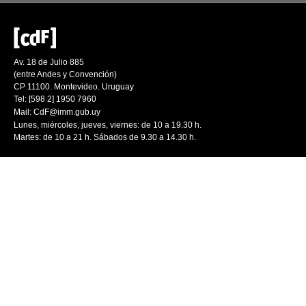
Av. 18 de Julio 885
(entre Andes y Convención)
CP 11100. Montevideo. Uruguay
Tel: [598 2] 1950 7960
Mail:
CdF@imm.gub.uy
Lunes, miércoles, jueves, viernes: de 10 a 19.30 h.
Martes: de 10 a 21 h. Sábados de 9.30 a 14.30 h.