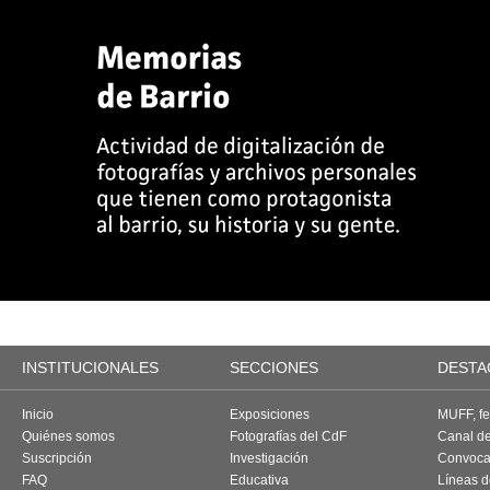
INSTITUCIONALES
SECCIONES
DESTA
Inicio
Exposiciones
MUFF, fes
Quiénes somos
Fotografías del CdF
Canal d
Suscripción
Investigación
Convoca
FAQ
Educativa
Líneas d