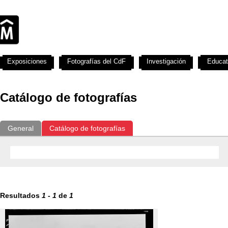
Exposiciones
Fotografías del CdF
Investigación
Educat
Catálogo de fotografías
General
Catálogo de fotografías
Resultados
1
-
1
de
1