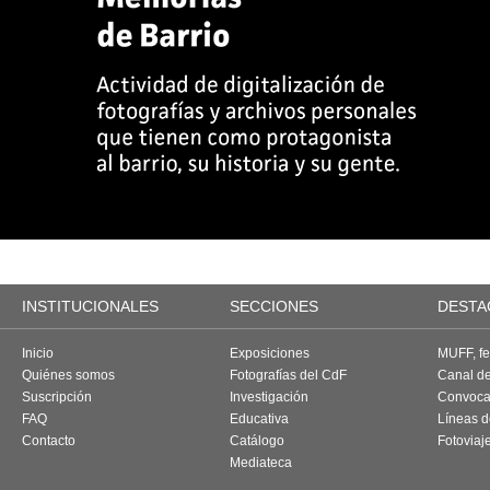
INSTITUCIONALES
SECCIONES
DESTA
Inicio
Exposiciones
MUFF, fes
Quiénes somos
Fotografías del CdF
Canal d
Suscripción
Investigación
Convoca
FAQ
Educativa
Líneas d
Contacto
Catálogo
Fotoviaj
Mediateca