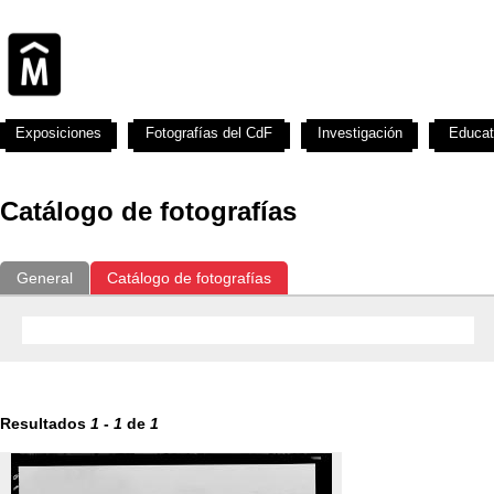
Exposiciones
Fotografías del CdF
Investigación
Educat
Catálogo de fotografías
General
Catálogo de fotografías
Resultados
1
-
1
de
1