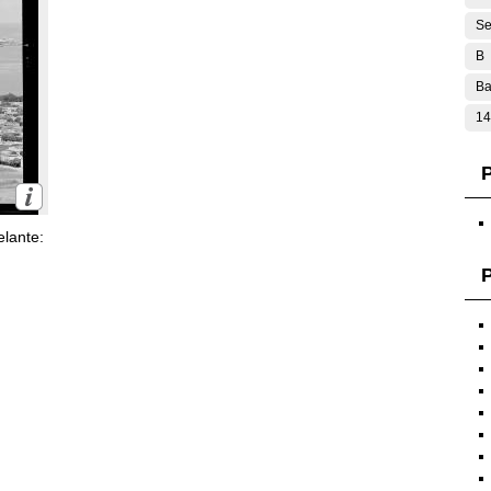
Se
B
Ba
14
lante:
P