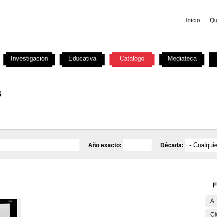
Inicio
Qu
Investigación
Educativa
Catálogo
Mediateca
s
Año exacto:
Década:
F
A
Ci