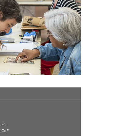
Razón
e CdF