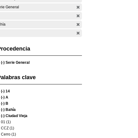
rie General
hía
Procedencia
(-)
Serie General
alabras clave
(-)
14
(-)
A
(-)
B
(-)
Bahía
(-)
Ciudad Vieja
01 (1)
CCZ (1)
Cerro (1)