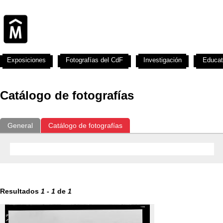
Exposiciones
Fotografías del CdF
Investigación
Educat
Catálogo de fotografías
General
Catálogo de fotografías
Resultados
1
-
1
de
1