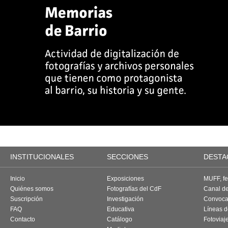
INSTITUCIONALES
SECCIONES
DESTA
Inicio
Exposiciones
MUFF, fes
Quiénes somos
Fotografías del CdF
Canal d
Suscripción
Investigación
Convoca
FAQ
Educativa
Líneas d
Contacto
Catálogo
Fotoviaj