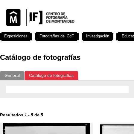
Exposiciones
Fotografías del CdF
Investigación
Educat
Catálogo de fotografías
General
Catálogo de fotografías
Resultados
1
-
5
de
5