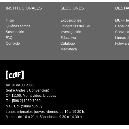
INSTITUCIONALES
SECCIONES
DESTA
Inicio
Exposiciones
MUFF, fes
Quiénes somos
Fotografías del CdF
Canal d
Suscripción
Investigación
Convoca
FAQ
Educativa
Líneas d
Contacto
Catálogo
Fotoviaj
Mediateca
Av. 18 de Julio 885
(entre Andes y Convención)
CP 11100. Montevideo. Uruguay
Tel: [598 2] 1950 7960
Mail:
CdF@imm.gub.uy
Lunes, miércoles, jueves, viernes: de 10 a 19.30 h.
Martes: de 10 a 21 h. Sábados de 9.30 a 14.30 h.