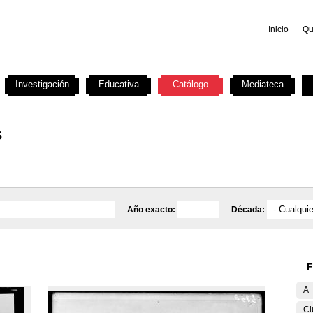
Inicio
Qu
Investigación
Educativa
Catálogo
Mediateca
s
Año exacto:
Década:
F
A
Ci