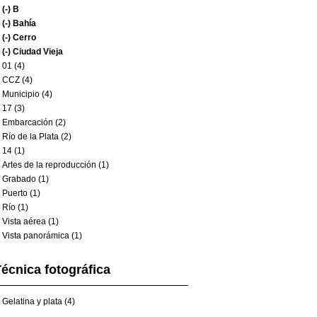
(-)
B
(-)
Bahía
(-)
Cerro
(-)
Ciudad Vieja
01 (4)
CCZ (4)
Municipio (4)
17 (3)
Embarcación (2)
Río de la Plata (2)
14 (1)
Artes de la reproducción (1)
Grabado (1)
Puerto (1)
Río (1)
Vista aérea (1)
Vista panorámica (1)
écnica fotográfica
Gelatina y plata (4)