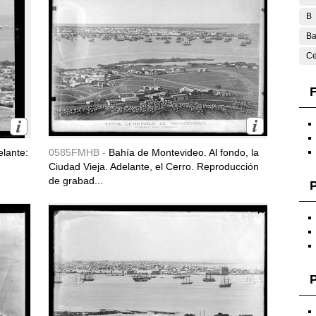
B
Ba
Ce
F
lante:
0585FMHB -
Bahía de Montevideo. Al fondo, la
Ciudad Vieja. Adelante, el Cerro. Reproducción
de grabad...
P