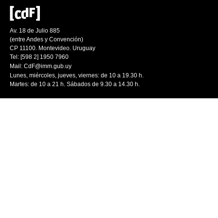
Av. 18 de Julio 885
(entre Andes y Convención)
CP 11100. Montevideo. Uruguay
Tel: [598 2] 1950 7960
Mail:
CdF@imm.gub.uy
Lunes, miércoles, jueves, viernes: de 10 a 19.30 h.
Martes: de 10 a 21 h. Sábados de 9.30 a 14.30 h.