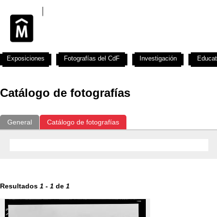
Exposiciones
Fotografías del CdF
Investigación
Educat
Catálogo de fotografías
General
Catálogo de fotografías
Resultados
1
-
1
de
1