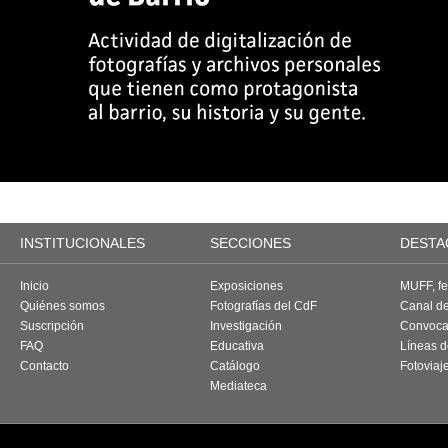
INSTITUCIONALES
SECCIONES
DESTA
Inicio
Exposiciones
MUFF, fes
Quiénes somos
Fotografías del CdF
Canal d
Suscripción
Investigación
Convoca
FAQ
Educativa
Líneas d
Contacto
Catálogo
Fotoviaj
Mediateca