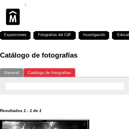
Exposiciones
Fotografías del CdF
Investigación
Educat
Catálogo de fotografías
General
Catálogo de fotografías
Resultados
1
-
1
de
1