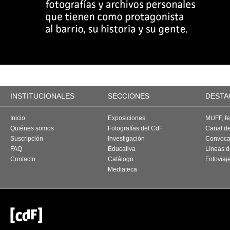
INSTITUCIONALES
SECCIONES
DESTA
Inicio
Exposiciones
MUFF, fes
Quiénes somos
Fotografías del CdF
Canal d
Suscripción
Investigación
Convoca
FAQ
Educativa
Líneas d
Contacto
Catálogo
Fotoviaj
Mediateca