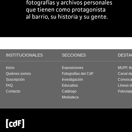
INSTITUCIONALES
SECCIONES
DESTA
Inicio
Exposiciones
MUFF, fes
Quiénes somos
Fotografías del CdF
Canal d
Suscripción
Investigación
Convoca
FAQ
Educativa
Líneas d
Contacto
Catálogo
Fotoviaj
Mediateca