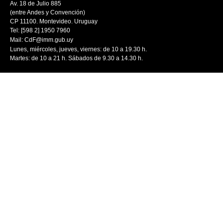
Av. 18 de Julio 885
(entre Andes y Convención)
CP 11100. Montevideo. Uruguay
Tel: [598 2] 1950 7960
Mail:
CdF@imm.gub.uy
Lunes, miércoles, jueves, viernes: de 10 a 19.30 h.
Martes: de 10 a 21 h. Sábados de 9.30 a 14.30 h.