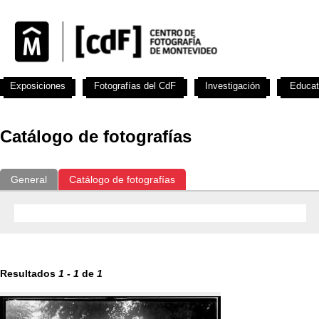
Exposiciones
Fotografías del CdF
Investigación
Educat
Catálogo de fotografías
General
Catálogo de fotografías
Resultados
1
-
1
de
1