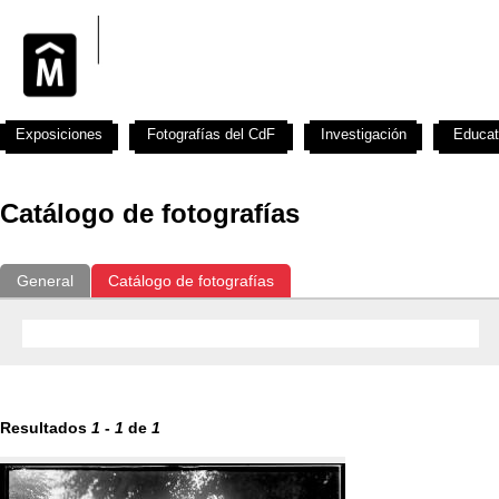
Exposiciones
Fotografías del CdF
Investigación
Educat
Catálogo de fotografías
General
Catálogo de fotografías
Resultados
1
-
1
de
1