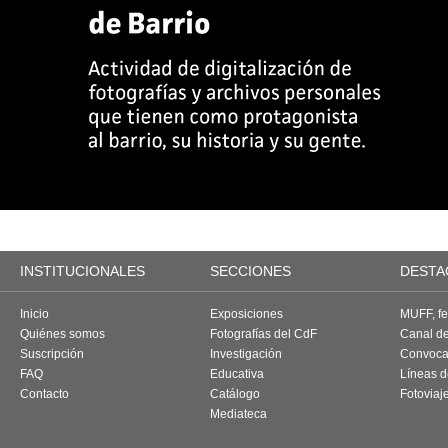
INSTITUCIONALES
SECCIONES
DESTA
Inicio
Exposiciones
MUFF, fes
Quiénes somos
Fotografías del CdF
Canal d
Suscripción
Investigación
Convoca
FAQ
Educativa
Líneas d
Contacto
Catálogo
Fotoviaj
Mediateca