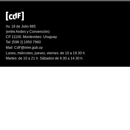
Av. 18 de Julio 885
(entre Andes y Convención)
CP 11100. Montevideo. Uruguay
Tel: [598 2] 1950 7960
Mail:
CdF@imm.gub.uy
Lunes, miércoles, jueves, viernes: de 10 a 19.30 h.
Martes: de 10 a 21 h. Sábados de 9.30 a 14.30 h.