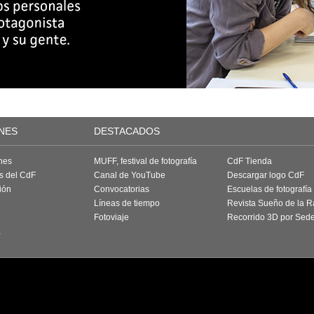
NES
DESTACADOS
nes
MUFF, festival de fotografía
CdF Tienda
as del CdF
Canal de YouTube
Descargar logo CdF
ión
Convocatorias
Escuelas de fotografía
Líneas de tiempo
Revista Sueño de la 
Fotoviaje
Recorrido 3D por Sed
a