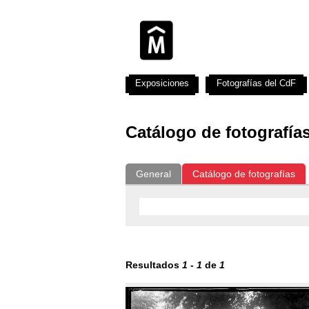
Exposiciones
Fotografías del CdF
Catálogo de fotografía
General
Catálogo de fotografías
Resultados
1
-
1
de
1