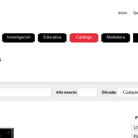
Inicio
Qu
Investigación
Educativa
Catálogo
Mediateca
s
Año exacto:
Década:
F
17
Pl