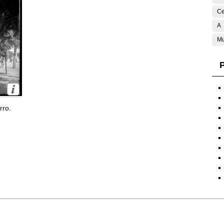
Ce
A
Mu
P
rro.