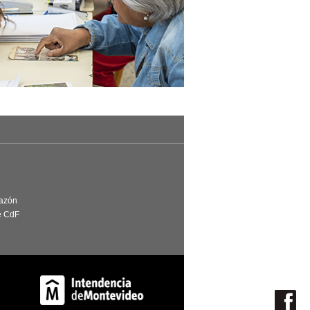
Razón
e CdF