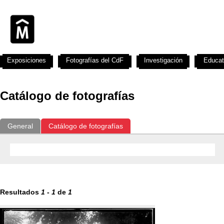
Exposiciones
Fotografías del CdF
Investigación
Educat
Catálogo de fotografías
General
Catálogo de fotografías
Resultados
1
-
1
de
1