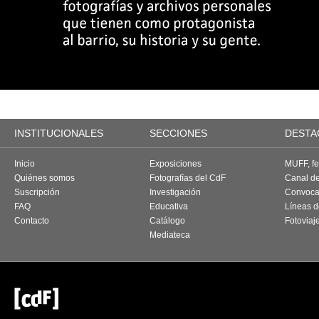
INSTITUCIONALES
SECCIONES
DESTA
Inicio
Exposiciones
MUFF, fes
Quiénes somos
Fotografías del CdF
Canal d
Suscripción
Investigación
Convoca
FAQ
Educativa
Líneas d
Contacto
Catálogo
Fotoviaj
Mediateca