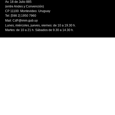
Av. 18 de Julio 885
(entre Andes y Convención)
CP 11100. Montevideo. Uruguay
Tel: [598 2] 1950 7960
Mail:
CdF@imm.gub.uy
Lunes, miércoles, jueves, viernes: de 10 a 19.30 h.
Martes: de 10 a 21 h. Sábados de 9.30 a 14.30 h.