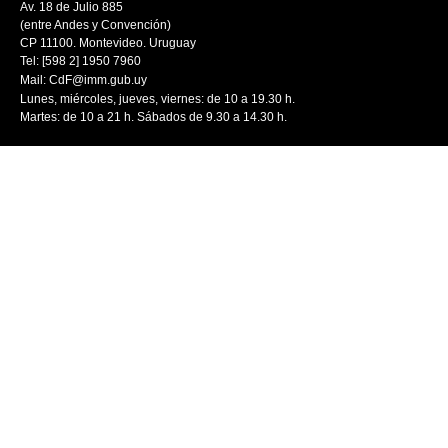
Av. 18 de Julio 885
(entre Andes y Convención)
CP 11100. Montevideo. Uruguay
Tel: [598 2] 1950 7960
Mail:
CdF@imm.gub.uy
Lunes, miércoles, jueves, viernes: de 10 a 19.30 h.
Martes: de 10 a 21 h. Sábados de 9.30 a 14.30 h.