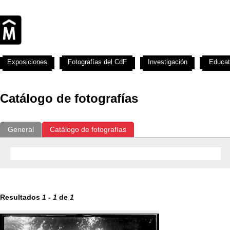
Exposiciones
Fotografías del CdF
Investigación
Educat
Catálogo de fotografías
General
Catálogo de fotografías
Resultados
1
-
1
de
1