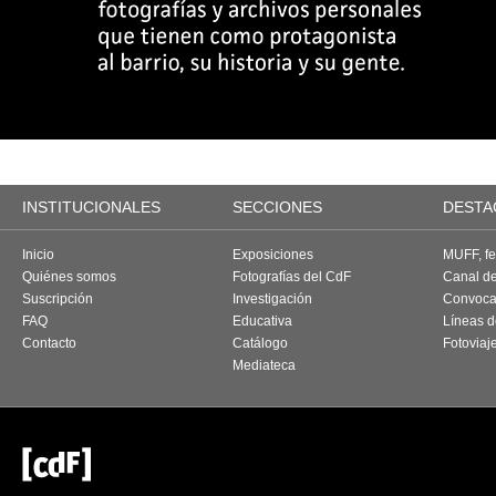
INSTITUCIONALES
SECCIONES
DESTA
Inicio
Exposiciones
MUFF, fes
Quiénes somos
Fotografías del CdF
Canal d
Suscripción
Investigación
Convoca
FAQ
Educativa
Líneas d
Contacto
Catálogo
Fotoviaj
Mediateca