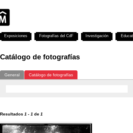
Exposiciones
Fotografías del CdF
Investigación
Educat
Catálogo de fotografías
General
Catálogo de fotografías
Resultados
1
-
1
de
1