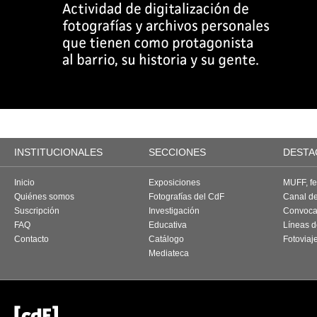
INSTITUCIONALES
SECCIONES
DESTA
Inicio
Exposiciones
MUFF, fes
Quiénes somos
Fotografías del CdF
Canal d
Suscripción
Investigación
Convoca
FAQ
Educativa
Líneas d
Contacto
Catálogo
Fotoviaj
Mediateca