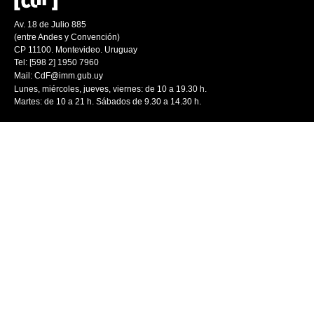
Av. 18 de Julio 885
(entre Andes y Convención)
CP 11100. Montevideo. Uruguay
Tel: [598 2] 1950 7960
Mail:
CdF@imm.gub.uy
Lunes, miércoles, jueves, viernes: de 10 a 19.30 h.
Martes: de 10 a 21 h. Sábados de 9.30 a 14.30 h.