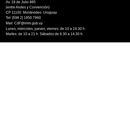
Av. 18 de Julio 885
(entre Andes y Convención)
CP 11100. Montevideo. Uruguay
Tel: [598 2] 1950 7960
Mail:
CdF@imm.gub.uy
Lunes, miércoles, jueves, viernes: de 10 a 19.30 h.
Martes: de 10 a 21 h. Sábados de 9.30 a 14.30 h.