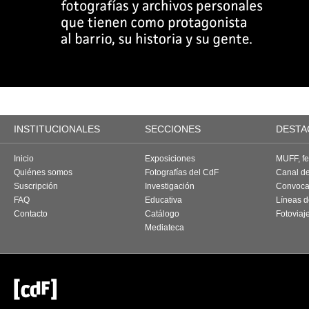
INSTITUCIONALES
SECCIONES
DESTA
Inicio
Exposiciones
MUFF, fes
Quiénes somos
Fotografías del CdF
Canal d
Suscripción
Investigación
Convoca
FAQ
Educativa
Líneas d
Contacto
Catálogo
Fotoviaj
Mediateca