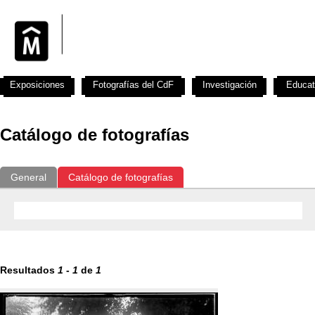
Exposiciones
Fotografías del CdF
Investigación
Educat
Catálogo de fotografías
General
Catálogo de fotografías
Resultados
1
-
1
de
1