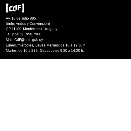
Av. 18 de Julio 885
(entre Andes y Convención)
CP 11100. Montevideo. Uruguay
Tel: [598 2] 1950 7960
Mail:
CdF@imm.gub.uy
Lunes, miércoles, jueves, viernes: de 10 a 19.30 h.
Martes: de 10 a 21 h. Sábados de 9.30 a 14.30 h.