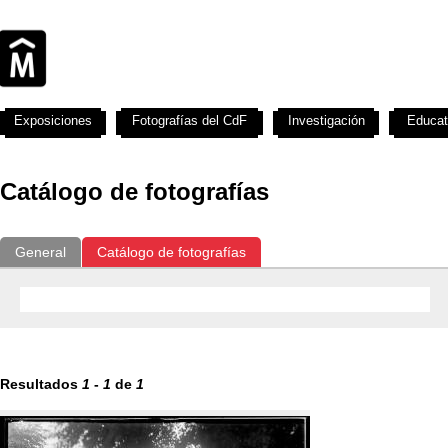
Exposiciones
Fotografías del CdF
Investigación
Educat
Catálogo de fotografías
General
Catálogo de fotografías
Resultados
1
-
1
de
1