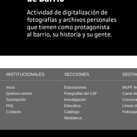
INSTITUCIONALES
SECCIONES
DESTA
Inicio
Exposiciones
MUFF, fes
Quiénes somos
Fotografías del CdF
Canal d
Suscripción
Investigación
Convoca
FAQ
Educativa
Líneas d
Contacto
Catálogo
Fotoviaj
Mediateca