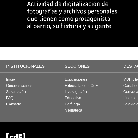
INSTITUCIONALES
SECCIONES
DESTA
Inicio
Exposiciones
MUFF, fes
Quiénes somos
Fotografías del CdF
Canal d
Suscripción
Investigación
Convoca
FAQ
Educativa
Líneas d
Contacto
Catálogo
Fotoviaj
Mediateca