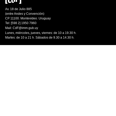
Av. 18 de Julio 885
(entre Andes y Convención)
CP 11100. Montevideo. Uruguay
Tel: [598 2] 1950 7960
Mail:
CdF@imm.gub.uy
Lunes, miércoles, jueves, viernes: de 10 a 19.30 h.
Martes: de 10 a 21 h. Sábados de 9.30 a 14.30 h.