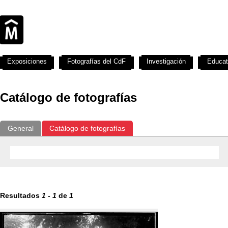
Exposiciones
Fotografías del CdF
Investigación
Educat
Catálogo de fotografías
General
Catálogo de fotografías
Resultados
1
-
1
de
1