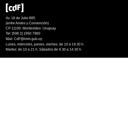
Av. 18 de Julio 885
(entre Andes y Convención)
CP 11100. Montevideo. Uruguay
Tel: [598 2] 1950 7960
Mail:
CdF@imm.gub.uy
Lunes, miércoles, jueves, viernes: de 10 a 19.30 h.
Martes: de 10 a 21 h. Sábados de 9.30 a 14.30 h.