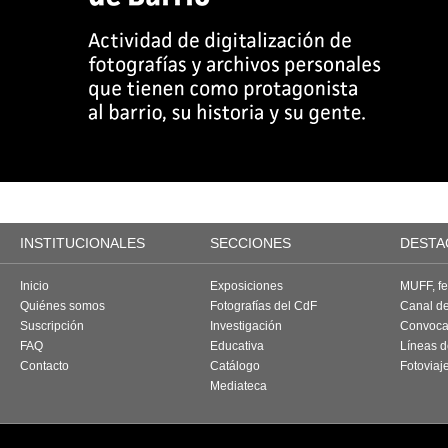
INSTITUCIONALES
SECCIONES
DESTA
Inicio
Exposiciones
MUFF, fes
Quiénes somos
Fotografías del CdF
Canal d
Suscripción
Investigación
Convoca
FAQ
Educativa
Líneas d
Contacto
Catálogo
Fotoviaj
Mediateca