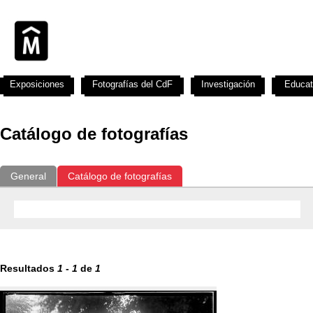
Exposiciones
Fotografías del CdF
Investigación
Educat
Catálogo de fotografías
General
Catálogo de fotografías
Resultados
1
-
1
de
1