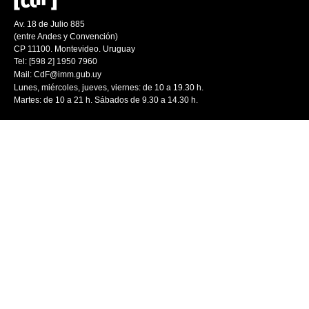
Av. 18 de Julio 885
(entre Andes y Convención)
CP 11100. Montevideo. Uruguay
Tel: [598 2] 1950 7960
Mail:
CdF@imm.gub.uy
Lunes, miércoles, jueves, viernes: de 10 a 19.30 h.
Martes: de 10 a 21 h. Sábados de 9.30 a 14.30 h.