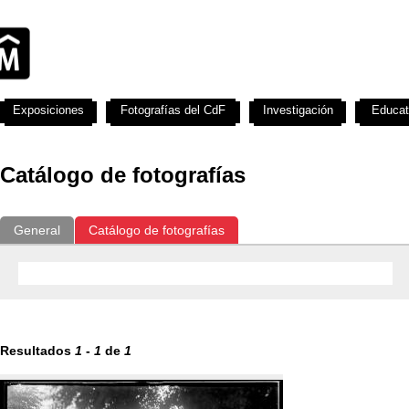
Exposiciones
Fotografías del CdF
Investigación
Educat
Catálogo de fotografías
General
Catálogo de fotografías
Resultados
1
-
1
de
1