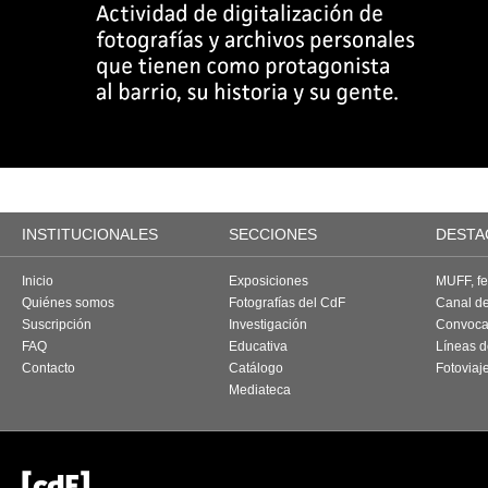
INSTITUCIONALES
SECCIONES
DESTA
Inicio
Exposiciones
MUFF, fes
Quiénes somos
Fotografías del CdF
Canal d
Suscripción
Investigación
Convoca
FAQ
Educativa
Líneas d
Contacto
Catálogo
Fotoviaj
Mediateca