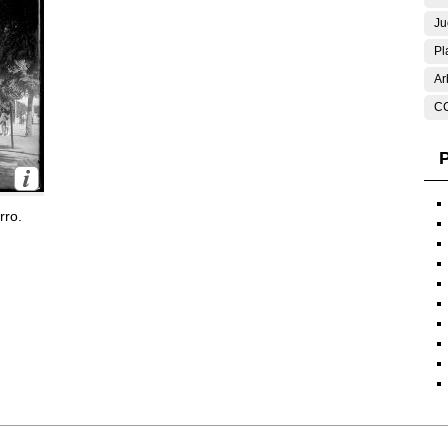
Ju
Pl
Ar
C
P
rro.