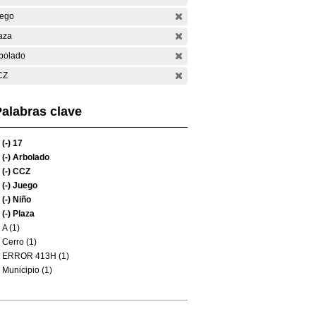
ego
aza
bolado
CZ
alabras clave
(-)
17
(-)
Arbolado
(-)
CCZ
(-)
Juego
(-)
Niño
(-)
Plaza
A (1)
Cerro (1)
ERROR 413H (1)
Municipio (1)