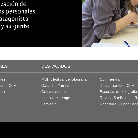
NES
DESTACADOS
nes
MUFF, festival de fotografía
CdF Tienda
as del CdF
Canal de YouTube
Descargar logo CdF
ión
Convocatorias
Escuelas de fotografía
Líneas de tiempo
Revista Sueño de la 
Fotoviaje
Recorrido 3D por Sed
a