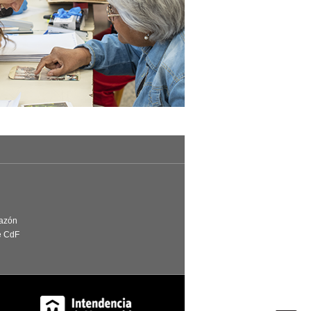
Razón
e CdF