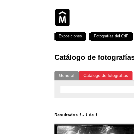
Exposiciones
Fotografías del CdF
Catálogo de fotografía
General
Catálogo de fotografías
Resultados
1
-
1
de
1