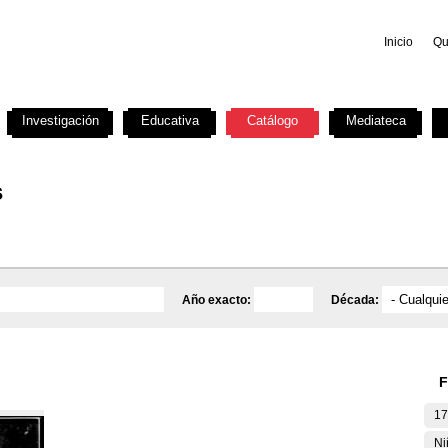
Inicio
Qu
Investigación
Educativa
Catálogo
Mediateca
s
Año exacto:
Década:
F
17
Ni