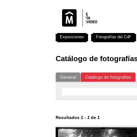
Exposiciones
Fotografías del CdF
Catálogo de fotografía
General
Catálogo de fotografías
Resultados
1
-
1
de
1