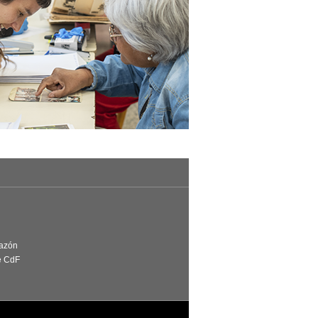
Razón
e CdF