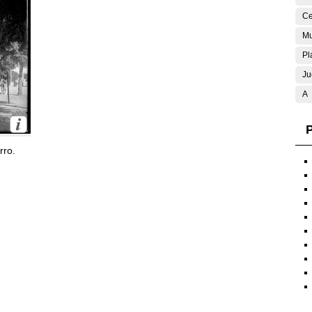
Ce
Mu
Pl
Ju
A
P
rro.