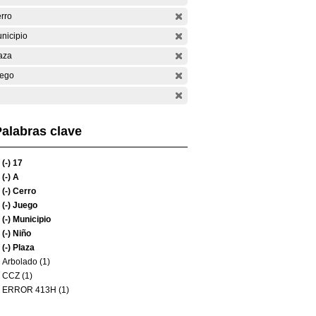
rro
nicipio
aza
ego
alabras clave
(-)
17
(-)
A
(-)
Cerro
(-)
Juego
(-)
Municipio
(-)
Niño
(-)
Plaza
Arbolado (1)
CCZ (1)
ERROR 413H (1)