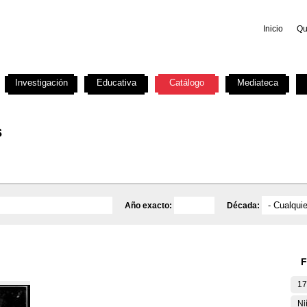
Inicio
Qu
Investigación
Educativa
Catálogo
Mediateca
s
Año exacto:
Década:
F
17
Ni