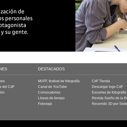
NES
DESTACADOS
nes
MUFF, festival de fotografía
CdF Tienda
as del CdF
Canal de YouTube
Descargar logo CdF
ión
Convocatorias
Escuelas de fotografía
Líneas de tiempo
Revista Sueño de la 
Fotoviaje
Recorrido 3D por Sed
a