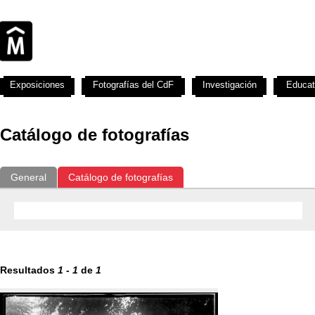
Exposiciones
Fotografías del CdF
Investigación
Educat
Catálogo de fotografías
General
Catálogo de fotografías
Resultados
1
-
1
de
1