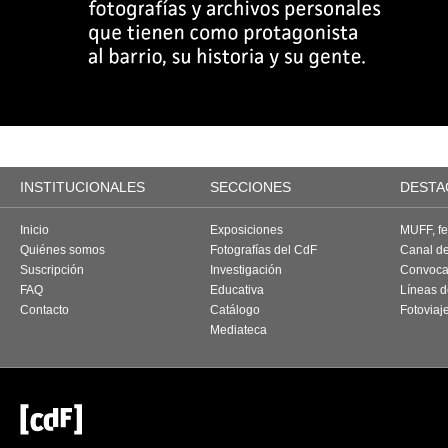
INSTITUCIONALES
SECCIONES
DESTA
Inicio
Exposiciones
MUFF, fes
Quiénes somos
Fotografías del CdF
Canal d
Suscripción
Investigación
Convoca
FAQ
Educativa
Líneas d
Contacto
Catálogo
Fotoviaj
Mediateca