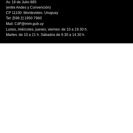
Av. 18 de Julio 885
(entre Andes y Convención)
CP 11100. Montevideo. Uruguay
Tel: [598 2] 1950 7960
Mail:
CdF@imm.gub.uy
Lunes, miércoles, jueves, viernes: de 10 a 19.30 h.
Martes: de 10 a 21 h. Sábados de 9.30 a 14.30 h.