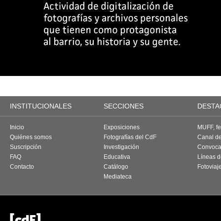
INSTITUCIONALES
SECCIONES
DESTA
Inicio
Exposiciones
MUFF, fes
Quiénes somos
Fotografías del CdF
Canal d
Suscripción
Investigación
Convoca
FAQ
Educativa
Líneas d
Contacto
Catálogo
Fotoviaj
Mediateca