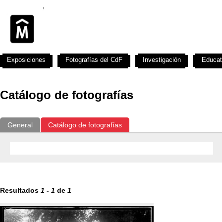
Exposiciones
Fotografías del CdF
Investigación
Educat
Catálogo de fotografías
General
Catálogo de fotografías
Resultados
1
-
1
de
1