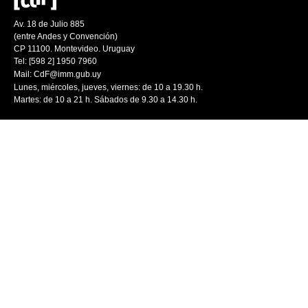
Av. 18 de Julio 885
(entre Andes y Convención)
CP 11100. Montevideo. Uruguay
Tel: [598 2] 1950 7960
Mail:
CdF@imm.gub.uy
Lunes, miércoles, jueves, viernes: de 10 a 19.30 h.
Martes: de 10 a 21 h. Sábados de 9.30 a 14.30 h.