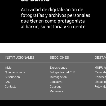
INSTITUCIONALES
SECCIONES
DESTA
Inicio
Exposiciones
MUFF, fes
Quiénes somos
Fotografías del CdF
Canal d
Suscripción
Investigación
Convoca
FAQ
Educativa
Líneas d
Contacto
Catálogo
Fotoviaj
Mediateca