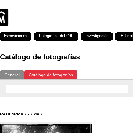
Exposiciones
Fotografías del CdF
Investigación
Educat
Catálogo de fotografías
General
Catálogo de fotografías
Resultados
1
-
1
de
1