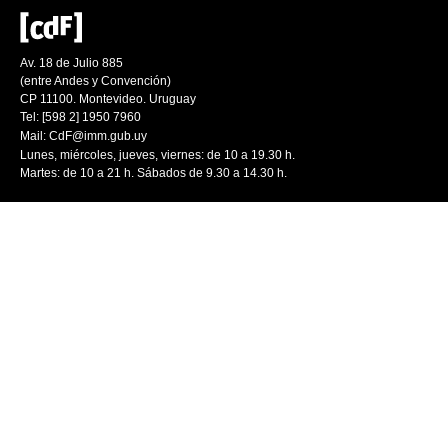
Av. 18 de Julio 885
(entre Andes y Convención)
CP 11100. Montevideo. Uruguay
Tel: [598 2] 1950 7960
Mail:
CdF@imm.gub.uy
Lunes, miércoles, jueves, viernes: de 10 a 19.30 h.
Martes: de 10 a 21 h. Sábados de 9.30 a 14.30 h.