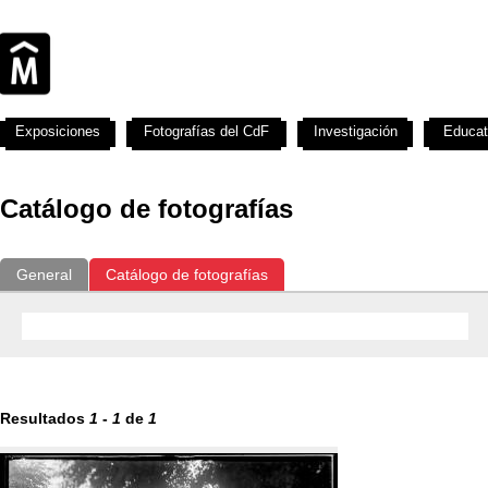
Exposiciones
Fotografías del CdF
Investigación
Educat
Catálogo de fotografías
General
Catálogo de fotografías
Resultados
1
-
1
de
1