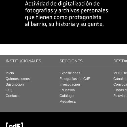
INSTITUCIONALES
SECCIONES
DESTA
Inicio
Exposiciones
MUFF, fes
Quiénes somos
Fotografías del CdF
Canal d
Suscripción
Investigación
Convoca
FAQ
Educativa
Líneas d
Contacto
Catálogo
Fotoviaj
Mediateca