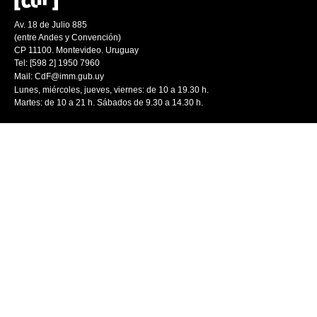
Av. 18 de Julio 885
(entre Andes y Convención)
CP 11100. Montevideo. Uruguay
Tel: [598 2] 1950 7960
Mail:
CdF@imm.gub.uy
Lunes, miércoles, jueves, viernes: de 10 a 19.30 h.
Martes: de 10 a 21 h. Sábados de 9.30 a 14.30 h.