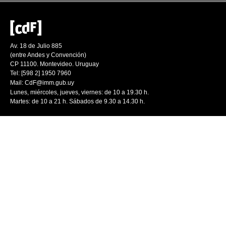
Av. 18 de Julio 885
(entre Andes y Convención)
CP 11100. Montevideo. Uruguay
Tel: [598 2] 1950 7960
Mail:
CdF@imm.gub.uy
Lunes, miércoles, jueves, viernes: de 10 a 19.30 h.
Martes: de 10 a 21 h. Sábados de 9.30 a 14.30 h.