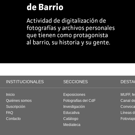
INSTITUCIONALES
SECCIONES
DESTA
Inicio
Exposiciones
MUFF, fes
Quiénes somos
Fotografías del CdF
Canal d
Suscripción
Investigación
Convoca
FAQ
Educativa
Líneas d
Contacto
Catálogo
Fotoviaj
Mediateca