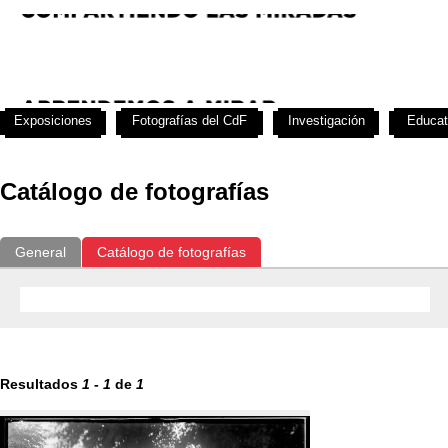
Exposiciones
Fotografías del CdF
Investigación
Educat
Catálogo de fotografías
General
Catálogo de fotografías
Resultados
1
-
1
de
1