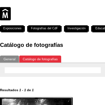
Exposiciones
Fotografías del CdF
Investigación
Educat
Catálogo de fotografías
General
Catálogo de fotografías
Resultados
1
-
1
de
1