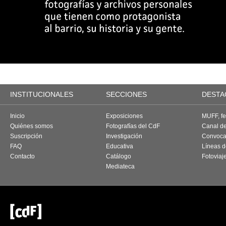
INSTITUCIONALES
SECCIONES
DESTA
Inicio
Exposiciones
MUFF, fes
Quiénes somos
Fotografías del CdF
Canal d
Suscripción
Investigación
Convoca
FAQ
Educativa
Líneas d
Contacto
Catálogo
Fotoviaj
Mediateca