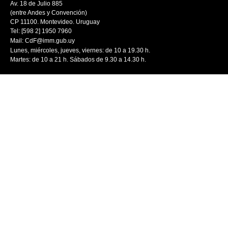
Av. 18 de Julio 885
(entre Andes y Convención)
CP 11100. Montevideo. Uruguay
Tel: [598 2] 1950 7960
Mail:
CdF@imm.gub.uy
Lunes, miércoles, jueves, viernes: de 10 a 19.30 h.
Martes: de 10 a 21 h. Sábados de 9.30 a 14.30 h.