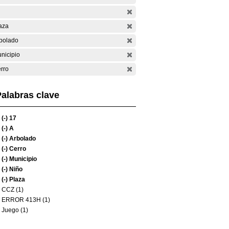
aza
bolado
nicipio
rro
alabras clave
(-)
17
(-)
A
(-)
Arbolado
(-)
Cerro
(-)
Municipio
(-)
Niño
(-)
Plaza
CCZ (1)
ERROR 413H (1)
Juego (1)