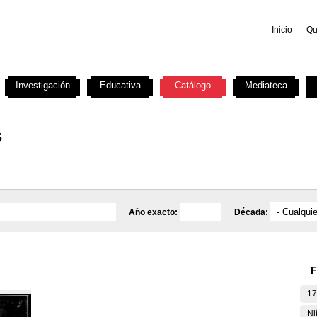
Inicio
Qu
Investigación
Educativa
Catálogo
Mediateca
s
Año exacto:
Década:
F
17
Ni