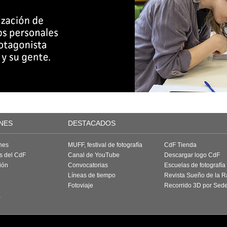
NES
DESTACADOS
nes
MUFF, festival de fotografía
CdF Tienda
as del CdF
Canal de YouTube
Descargar logo CdF
ión
Convocatorias
Escuelas de fotografía
Líneas de tiempo
Revista Sueño de la 
Fotoviaje
Recorrido 3D por Sed
a