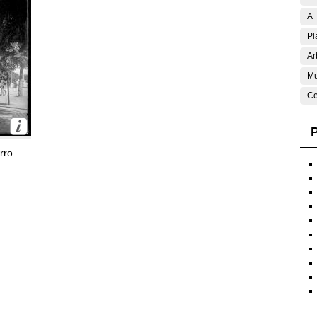
A
Pl
Ar
Mu
Ce
P
rro.