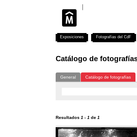
Exposiciones
Fotografías del CdF
Catálogo de fotografía
General
Catálogo de fotografías
Resultados
1
-
1
de
1