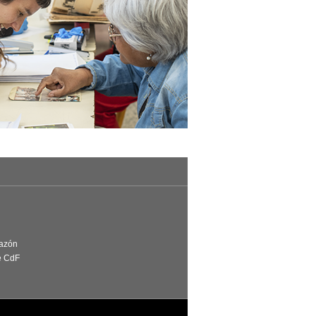
Razón
e CdF