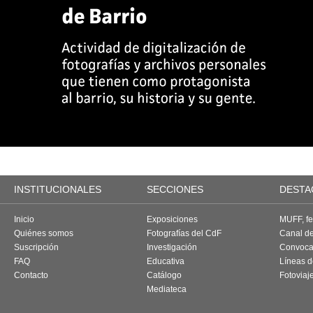
INSTITUCIONALES
SECCIONES
DESTA
Inicio
Exposiciones
MUFF, fes
Quiénes somos
Fotografías del CdF
Canal d
Suscripción
Investigación
Convoca
FAQ
Educativa
Líneas d
Contacto
Catálogo
Fotoviaj
Mediateca