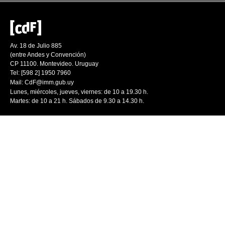
Av. 18 de Julio 885
(entre Andes y Convención)
CP 11100. Montevideo. Uruguay
Tel: [598 2] 1950 7960
Mail:
CdF@imm.gub.uy
Lunes, miércoles, jueves, viernes: de 10 a 19.30 h.
Martes: de 10 a 21 h. Sábados de 9.30 a 14.30 h.