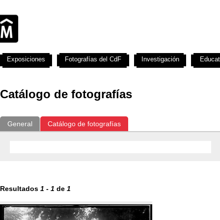
Exposiciones
Fotografías del CdF
Investigación
Educat
Catálogo de fotografías
General
Catálogo de fotografías
Resultados
1
-
1
de
1