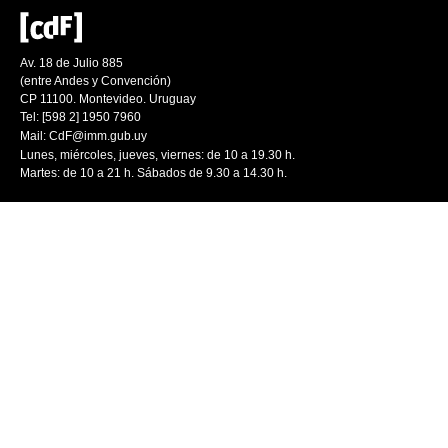
Av. 18 de Julio 885
(entre Andes y Convención)
CP 11100. Montevideo. Uruguay
Tel: [598 2] 1950 7960
Mail:
CdF@imm.gub.uy
Lunes, miércoles, jueves, viernes: de 10 a 19.30 h.
Martes: de 10 a 21 h. Sábados de 9.30 a 14.30 h.