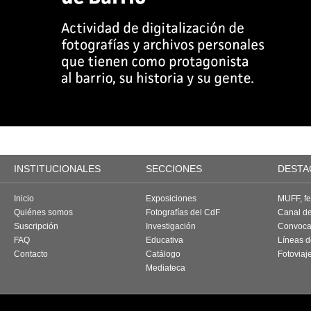
INSTITUCIONALES
SECCIONES
DESTA
Inicio
Exposiciones
MUFF, fes
Quiénes somos
Fotografías del CdF
Canal d
Suscripción
Investigación
Convoca
FAQ
Educativa
Líneas d
Contacto
Catálogo
Fotoviaj
Mediateca