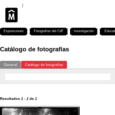
Exposiciones
Fotografías del CdF
Investigación
Educat
Catálogo de fotografías
General
Catálogo de fotografías
Resultados
1
-
1
de
1