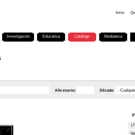
Inicio
Qu
Investigación
Educativa
Catálogo
Mediateca
s
Año exacto:
Década:
F
17
Ni