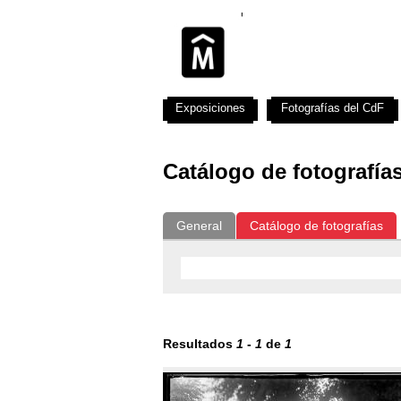
Exposiciones
Fotografías del CdF
Catálogo de fotografía
General
Catálogo de fotografías
Resultados
1
-
1
de
1