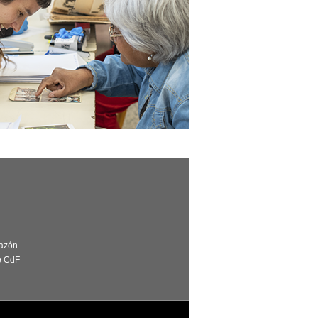
Razón
e CdF