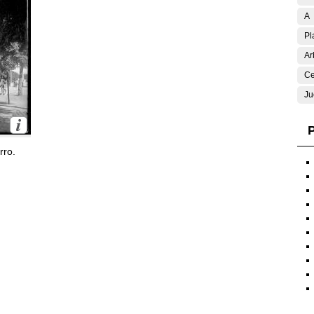
A
Pl
Ar
Ce
Ju
P
rro.