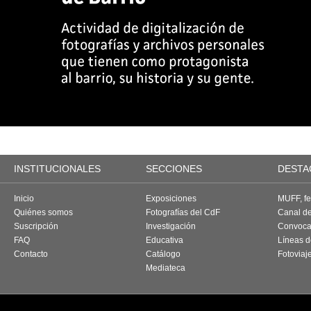
INSTITUCIONALES
SECCIONES
DESTA
Inicio
Exposiciones
MUFF, fes
Quiénes somos
Fotografías del CdF
Canal d
Suscripción
Investigación
Convoca
FAQ
Educativa
Líneas d
Contacto
Catálogo
Fotoviaj
Mediateca