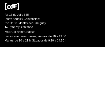
Av. 18 de Julio 885
(entre Andes y Convención)
CP 11100. Montevideo. Uruguay
Tel: [598 2] 1950 7960
Mail:
CdF@imm.gub.uy
Lunes, miércoles, jueves, viernes: de 10 a 19.30 h.
Martes: de 10 a 21 h. Sábados de 9.30 a 14.30 h.