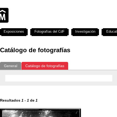
Exposiciones
Fotografías del CdF
Investigación
Educat
Catálogo de fotografías
General
Catálogo de fotografías
Resultados
1
-
1
de
1