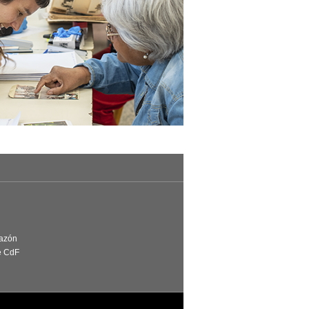
Razón
e CdF