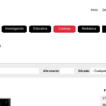
Inicio
Qu
Investigación
Educativa
Catálogo
Mediateca
s
Año exacto:
Década:
F
17
Mu