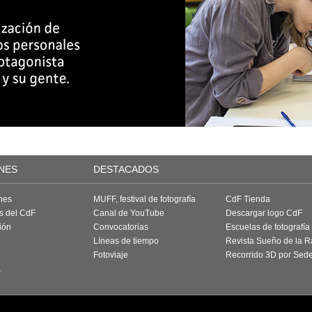
NES
DESTACADOS
nes
MUFF, festival de fotografía
CdF Tienda
as del CdF
Canal de YouTube
Descargar logo CdF
ión
Convocatorias
Escuelas de fotografía
Líneas de tiempo
Revista Sueño de la 
Fotoviaje
Recorrido 3D por Sed
a