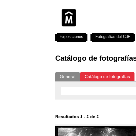
Exposiciones
Fotografías del CdF
Catálogo de fotografía
General
Catálogo de fotografías
Resultados
1
-
1
de
1