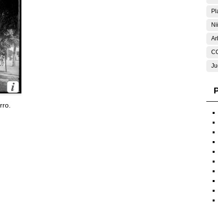
Pl
Ni
Ar
C
Ju
P
rro.