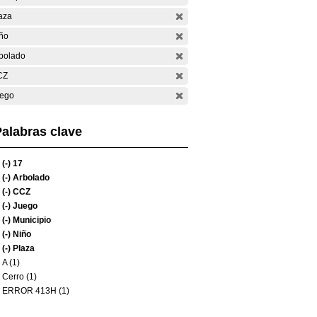
aza
ño
bolado
CZ
ego
alabras clave
(-)
17
(-)
Arbolado
(-)
CCZ
(-)
Juego
(-)
Municipio
(-)
Niño
(-)
Plaza
A (1)
Cerro (1)
ERROR 413H (1)