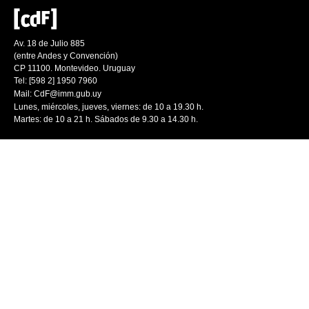
Av. 18 de Julio 885
(entre Andes y Convención)
CP 11100. Montevideo. Uruguay
Tel: [598 2] 1950 7960
Mail:
CdF@imm.gub.uy
Lunes, miércoles, jueves, viernes: de 10 a 19.30 h.
Martes: de 10 a 21 h. Sábados de 9.30 a 14.30 h.