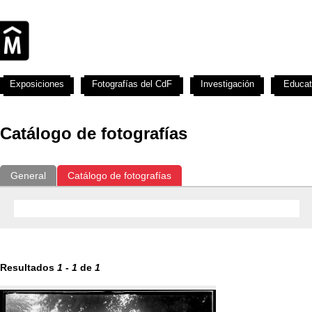
Exposiciones
Fotografías del CdF
Investigación
Educat
Catálogo de fotografías
General
Catálogo de fotografías
Resultados
1
-
1
de
1