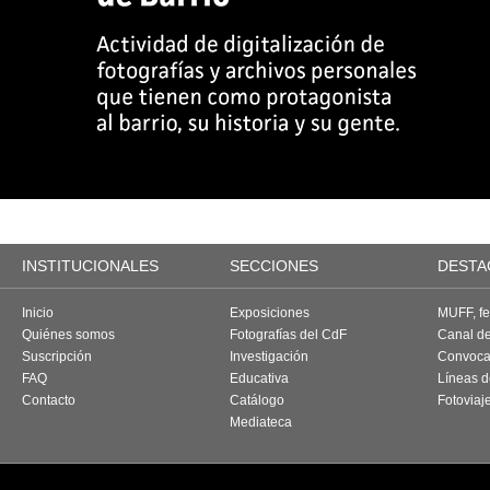
INSTITUCIONALES
SECCIONES
DESTA
Inicio
Exposiciones
MUFF, fes
Quiénes somos
Fotografías del CdF
Canal d
Suscripción
Investigación
Convoca
FAQ
Educativa
Líneas d
Contacto
Catálogo
Fotoviaj
Mediateca