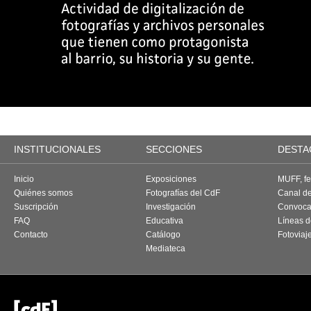
INSTITUCIONALES
SECCIONES
DESTA
Inicio
Exposiciones
MUFF, fes
Quiénes somos
Fotografías del CdF
Canal d
Suscripción
Investigación
Convoca
FAQ
Educativa
Líneas d
Contacto
Catálogo
Fotoviaj
Mediateca