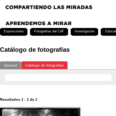
Exposiciones
Fotografías del CdF
Investigación
Educat
Catálogo de fotografías
General
Catálogo de fotografías
Resultados
1
-
1
de
1