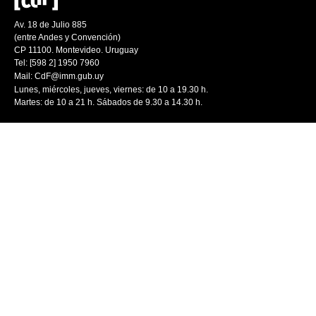
Av. 18 de Julio 885
(entre Andes y Convención)
CP 11100. Montevideo. Uruguay
Tel: [598 2] 1950 7960
Mail:
CdF@imm.gub.uy
Lunes, miércoles, jueves, viernes: de 10 a 19.30 h.
Martes: de 10 a 21 h. Sábados de 9.30 a 14.30 h.